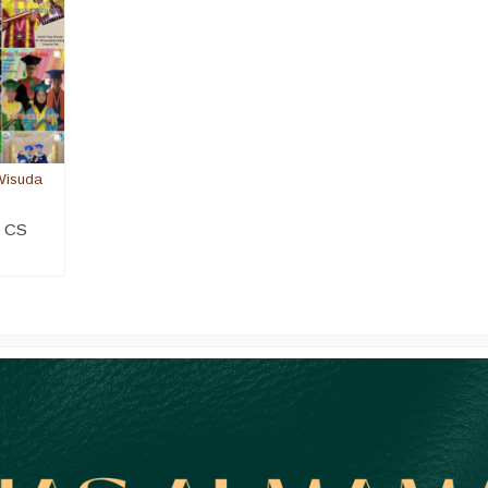
Wisuda
i CS