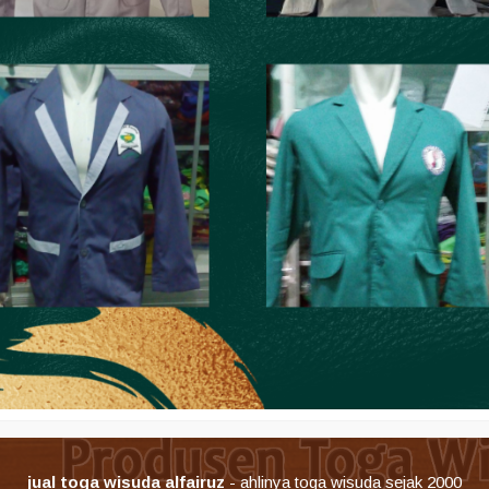
jual toga wisuda alfairuz
- ahlinya toga wisuda sejak 2000