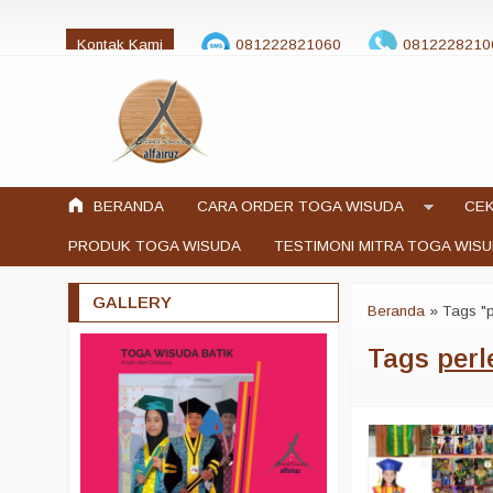
Kontak Kami
081222821060
0812228210
jualtogawisuda@gmail.com
BERANDA
CARA ORDER TOGA WISUDA
CEK
PRODUK TOGA WISUDA
TESTIMONI MITRA TOGA WIS
GALLERY
Beranda
»
Tags "
Tags
per