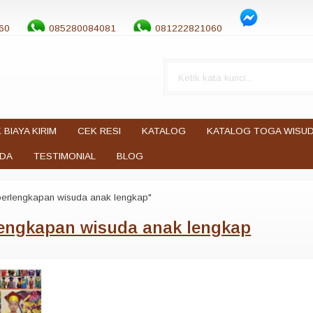
60
085280084081
081222821060
 BIAYA KIRIM
CEK RESI
KATALOG
KATALOG TOGA WISU
UDA
TESTIMONIAL
BLOG
perlengkapan wisuda anak lengkap"
lengkapan wisuda anak lengkap