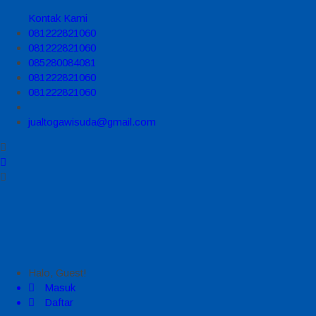
Kontak Kami
081222821060
081222821060
085280084081
081222821060
081222821060
jualtogawisuda@gmail.com
Halo, Guest!
Masuk
Daftar