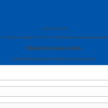
08.00 s/d 20.00
Jl Letda D Suprapto RT 3 RW 5 Gerendeng Kota Tangerang Bante
Masuk ke akun Anda
Selamat datang kembali, silahkan login ke akun Anda.