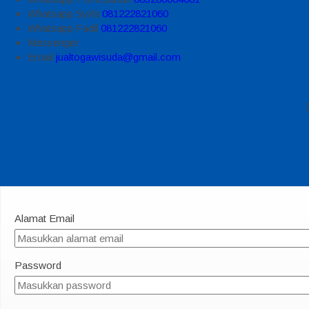
Whatsapp
Syifa
081222821060
Whatsapp
Fadil
081222821060
Messenger
Email
jualtogawisuda@gmail.com
Alamat Email
Password