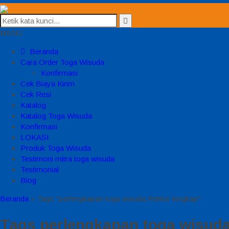
MENU
Beranda
Cara Order Toga Wisuda
Konfirmasi
Cek Biaya Kirim
Cek Resi
Katalog
Katalog Toga Wisuda
Konfirmasi
LOKASI
Produk Toga Wisuda
Testimoni mitra toga wisuda
Testimonial
Blog
Beranda
»
Tags "perlengkapan toga wisuda Rektor lengkap"
Tags
perlengkapan toga wisuda