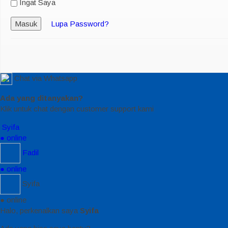
Ingat Saya
Masuk
Lupa Password?
Chat via Whatsapp
Ada yang ditanyakan?
Klik untuk chat dengan customer support kami
Syifa
● online
Fadil
● online
Syifa
● online
Halo, perkenalkan saya
Syifa