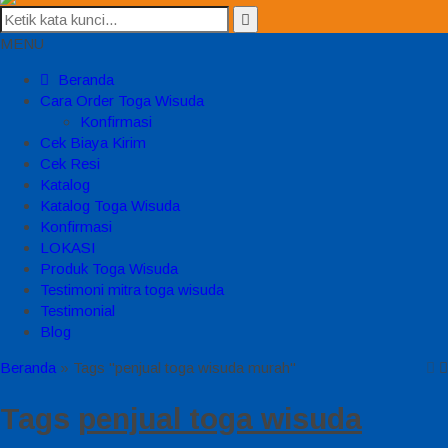
MENU
Beranda
Cara Order Toga Wisuda
Konfirmasi
Cek Biaya Kirim
Cek Resi
Katalog
Katalog Toga Wisuda
Konfirmasi
LOKASI
Produk Toga Wisuda
Testimoni mitra toga wisuda
Testimonial
Blog
Beranda
»
Tags "penjual toga wisuda murah"
Tags
penjual toga wisuda