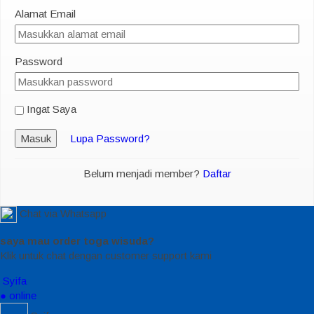
Alamat Email
Password
Ingat Saya
Masuk
Lupa Password?
Belum menjadi member?
Daftar
Chat via Whatsapp
saya mau order toga wisuda?
Klik untuk chat dengan customer support kami
Syifa
● online