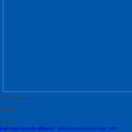
Tutup Sidebar
Gallery
Sidebar
jual toga wisuda alfairuz
- ahlinya toga wisuda sejak 2000