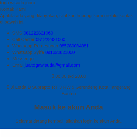
toga wisuda juara
Kontak Kami
Apabila ada yang ditanyakan, silahkan hubungi kami melalui kontak
di bawah ini.
SMS
081222821060
Call Center
081222821060
Whatsapp
Pemesanan
085280084081
Whatsapp
Syifa
081222821060
Messenger
Email
jualtogawisuda@gmail.com
08.00 s/d 20.00
Jl Letda D Suprapto RT 3 RW 5 Gerendeng Kota Tangerang
Banten
Masuk ke akun Anda
Selamat datang kembali, silahkan login ke akun Anda.