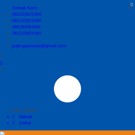
Kontak Kami
081222821060
081222821060
085280084081
081222821060
jualtogawisuda@gmail.com
Halo, Guest!
Masuk
Daftar