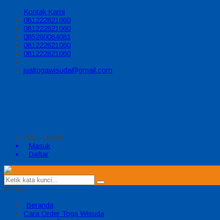
Kontak Kami
081222821060
081222821060
085280084081
081222821060
081222821060
jualtogawisuda@gmail.com
Halo, Guest!
Masuk
Daftar
MENU
Beranda
Cara Order Toga Wisuda