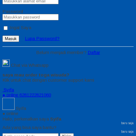
Password
Ingat Saya
Lupa Password?
Masuk
Belum menjadi member?
Daftar
Chat via Whatsapp
saya mau order toga wisuda?
Klik untuk chat dengan customer support kami
Syifa
● online
6281222821060
Syifa
● online
Halo, perkenalkan saya
Syifa
baru saja
Ada yang bisa saya bantu?
baru saja