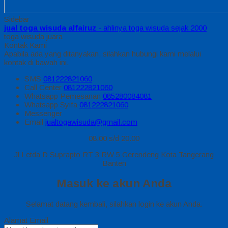
Sidebar
jual toga wisuda alfairuz
- ahlinya toga wisuda sejak 2000
toga wisuda juara
Kontak Kami
Apabila ada yang ditanyakan, silahkan hubungi kami melalui
kontak di bawah ini.
SMS
081222821060
Call Center
081222821060
Whatsapp
Pemesanan
085280084081
Whatsapp
Syifa
081222821060
Messenger
Email
jualtogawisuda@gmail.com
08.00 s/d 20.00
Jl Letda D Suprapto RT 3 RW 5 Gerendeng Kota Tangerang
Banten
Masuk ke akun Anda
Selamat datang kembali, silahkan login ke akun Anda.
Alamat Email