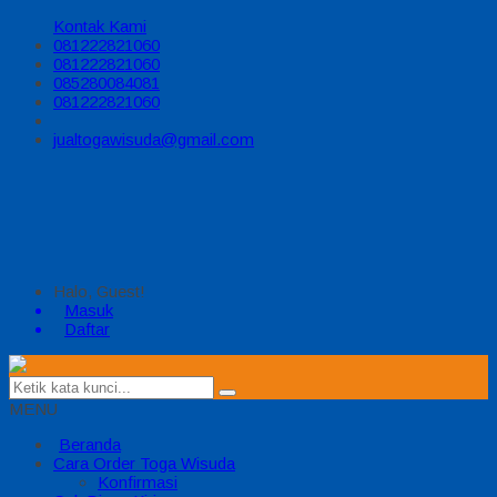
Kontak Kami
081222821060
081222821060
085280084081
081222821060
jualtogawisuda@gmail.com
Halo, Guest!
Masuk
Daftar
MENU
Beranda
Cara Order Toga Wisuda
Konfirmasi