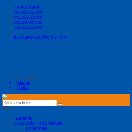
Kontak Kami
081222821060
081222821060
085280084081
081222821060
jualtogawisuda@gmail.com
Halo, Guest!
Masuk
Daftar
MENU
Beranda
Cara Order Toga Wisuda
Konfirmasi