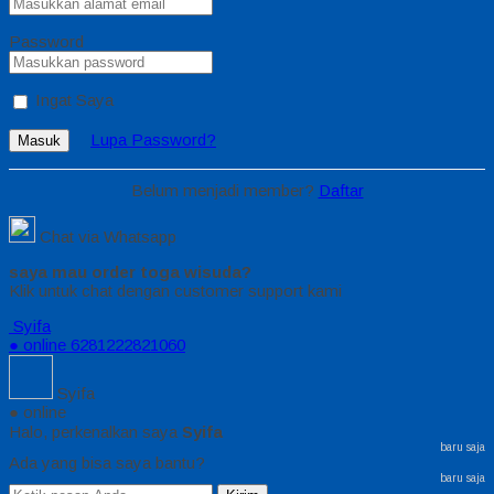
Password
Ingat Saya
Lupa Password?
Masuk
Belum menjadi member?
Daftar
Chat via Whatsapp
saya mau order toga wisuda?
Klik untuk chat dengan customer support kami
Syifa
● online
6281222821060
Syifa
● online
Halo, perkenalkan saya
Syifa
baru saja
Ada yang bisa saya bantu?
baru saja