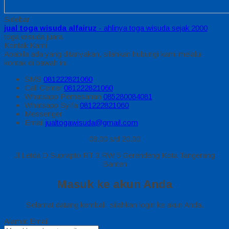
Sidebar
jual toga wisuda alfairuz
- ahlinya toga wisuda sejak 2000
toga wisuda juara
Kontak Kami
Apabila ada yang ditanyakan, silahkan hubungi kami melalui
kontak di bawah ini.
SMS
081222821060
Call Center
081222821060
Whatsapp
Pemesanan
085280084081
Whatsapp
Syifa
081222821060
Messenger
Email
jualtogawisuda@gmail.com
08.00 s/d 20.00
Jl Letda D Suprapto RT 3 RW 5 Gerendeng Kota Tangerang
Banten
Masuk ke akun Anda
Selamat datang kembali, silahkan login ke akun Anda.
Alamat Email