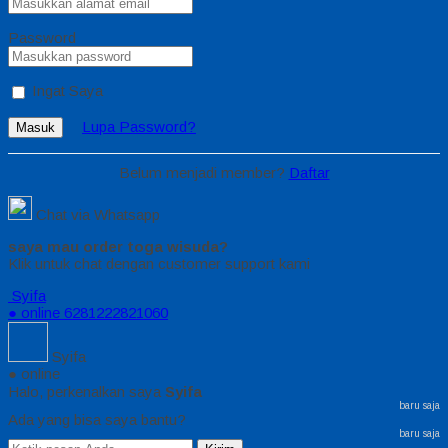
Password
Ingat Saya
Lupa Password?
Masuk
Belum menjadi member?
Daftar
Chat via Whatsapp
saya mau order toga wisuda?
Klik untuk chat dengan customer support kami
Syifa
● online
6281222821060
Syifa
● online
Halo, perkenalkan saya
Syifa
baru saja
Ada yang bisa saya bantu?
baru saja