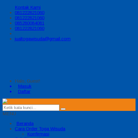
Kontak Kami
081222821060
081222821060
085280084081
081222821060
jualtogawisuda@gmail.com
Halo, Guest!
Masuk
Daftar
MENU
Beranda
Cara Order Toga Wisuda
Konfirmasi