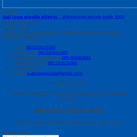
Sidebar
jual toga wisuda alfairuz
- ahlinya toga wisuda sejak 2000
toga wisuda juara
Kontak Kami
Apabila ada yang ditanyakan, silahkan hubungi kami melalui
kontak di bawah ini.
SMS
081222821060
Call Center
081222821060
Whatsapp
Pemesanan
085280084081
Whatsapp
Syifa
081222821060
Messenger
Email
jualtogawisuda@gmail.com
08.00 s/d 20.00
Jl Letda D Suprapto RT 3 RW 5 Gerendeng Kota Tangerang
Banten
Masuk ke akun Anda
Selamat datang kembali, silahkan login ke akun Anda.
Alamat Email