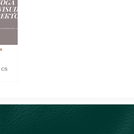
ga
i CS