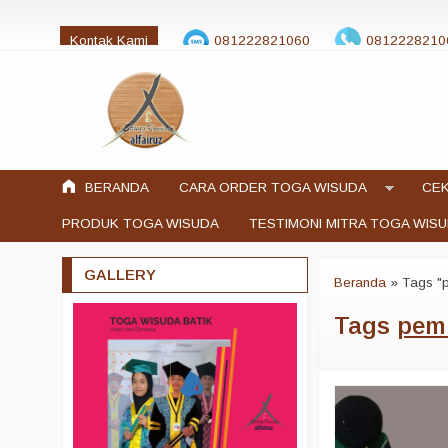
Kontak Kami
081222821060
0812228210
jualtogawisuda@gmail.com
BERANDA
CARA ORDER TOGA WISUDA
CEK
PRODUK TOGA WISUDA
TESTIMONI MITRA TOGA WIS
GALLERY
Beranda
»
Tags "p
Tags
pemb