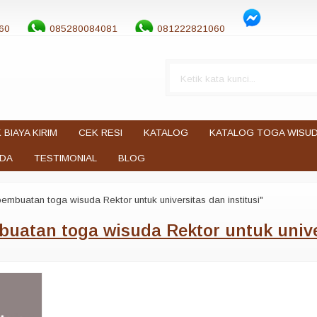
60
085280084081
081222821060
 BIAYA KIRIM
CEK RESI
KATALOG
KATALOG TOGA WISU
UDA
TESTIMONIAL
BLOG
embuatan toga wisuda Rektor untuk universitas dan institusi"
uatan toga wisuda Rektor untuk univer