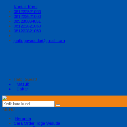
Kontak Kami
081222821060
081222821060
085280084081
081222821060
081222821060
jualtogawisuda@gmail.com
Halo, Guest!
Masuk
Daftar
MENU
Beranda
Cara Order Toga Wisuda