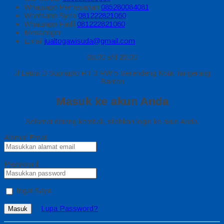
Whatsapp
Pemesanan
085280084081
Whatsapp
Syifa
081222821060
Whatsapp
Fadil
081222821060
Messenger
Email
jualtogawisuda@gmail.com
08.00 s/d 20.00
Jl Letda D Suprapto RT 3 RW 5 Gerendeng Kota Tangerang
Banten
Masuk ke akun Anda
Selamat datang kembali, silahkan login ke akun Anda.
Alamat Email
Password
Ingat Saya
Lupa Password?
Masuk