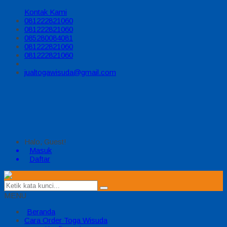
Kontak Kami
081222821060
081222821060
085280084081
081222821060
081222821060
jualtogawisuda@gmail.com
Halo, Guest!
Masuk
Daftar
MENU
Beranda
Cara Order Toga Wisuda