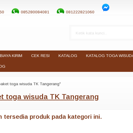
60
085280084081
081222821060
BIAYA KIRIM
CEK RESI
KATALOG
KATALOG TOGA WISUD
OG
paket toga wisuda TK Tangerang"
et toga wisuda TK Tangerang
 tersedia produk pada kategori ini.