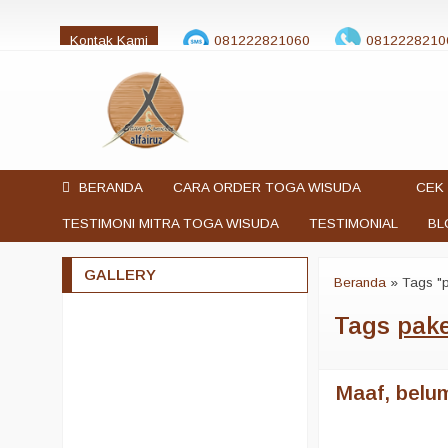
Kontak Kami
081222821060
0812228210
jualtogawisuda@gmail.com
BERANDA
CARA ORDER TOGA WISUDA
CEK 
TESTIMONI MITRA TOGA WISUDA
TESTIMONIAL
BL
GALLERY
Beranda
»
Tags "
Tags
pak
Maaf, belum