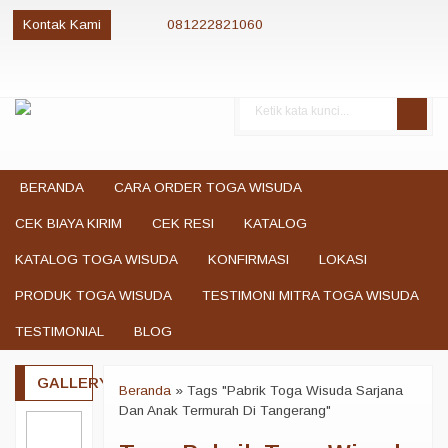
Kontak Kami
081222821060
081222821060
085280084081
081222821060
jualtogawisuda@gmail.com
BERANDA
CARA ORDER TOGA WISUDA
CEK BIAYA KIRIM
CEK RESI
KATALOG
KATALOG TOGA WISUDA
KONFIRMASI
LOKASI
PRODUK TOGA WISUDA
TESTIMONI MITRA TOGA WISUDA
TESTIMONIAL
BLOG
GALLERY
Beranda
»
Tags "Pabrik Toga Wisuda Sarjana
Dan Anak Termurah Di Tangerang"