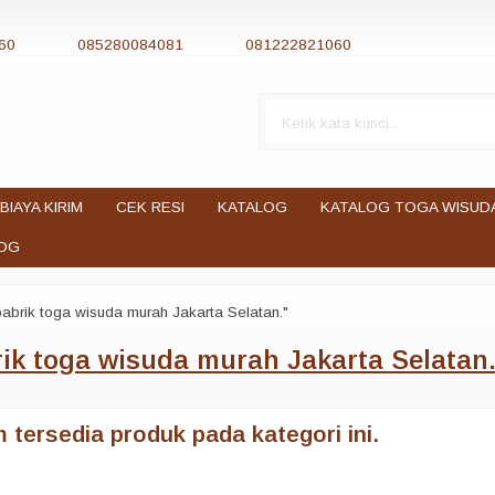
60
085280084081
081222821060
BIAYA KIRIM
CEK RESI
KATALOG
KATALOG TOGA WISUD
OG
abrik toga wisuda murah Jakarta Selatan."
ik toga wisuda murah Jakarta Selatan
 tersedia produk pada kategori ini.