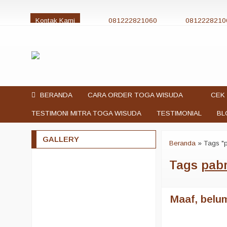
Kontak Kami
081222821060
0812228210
jualtogawisuda@gmail.com
BERANDA
CARA ORDER TOGA WISUDA
CEK 
TESTIMONI MITRA TOGA WISUDA
TESTIMONIAL
BL
GALLERY
Beranda
»
Tags "p
Tags
pabr
Maaf, belum