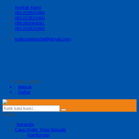
Kontak Kami
081222821060
081222821060
085280084081
081222821060
jualtogawisuda@gmail.com
Halo, Guest!
Masuk
Daftar
MENU
Beranda
Cara Order Toga Wisuda
Konfirmasi