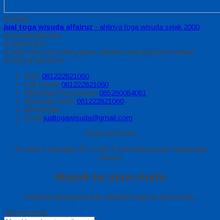
Sidebar
jual toga wisuda alfairuz
- ahlinya toga wisuda sejak 2000
toga wisuda juara
Kontak Kami
Apabila ada yang ditanyakan, silahkan hubungi kami melalui
kontak di bawah ini.
SMS
081222821060
Call Center
081222821060
Whatsapp
Pemesanan
085280084081
Whatsapp
Syifa
081222821060
Messenger
Email
jualtogawisuda@gmail.com
08.00 s/d 20.00
Jl Letda D Suprapto RT 3 RW 5 Gerendeng Kota Tangerang
Banten
Masuk ke akun Anda
Selamat datang kembali, silahkan login ke akun Anda.
Alamat Email