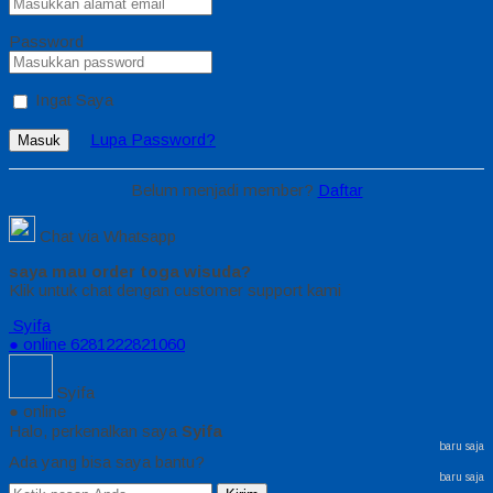
Password
Ingat Saya
Lupa Password?
Masuk
Belum menjadi member?
Daftar
Chat via Whatsapp
saya mau order toga wisuda?
Klik untuk chat dengan customer support kami
Syifa
● online
6281222821060
Syifa
● online
Halo, perkenalkan saya
Syifa
baru saja
Ada yang bisa saya bantu?
baru saja