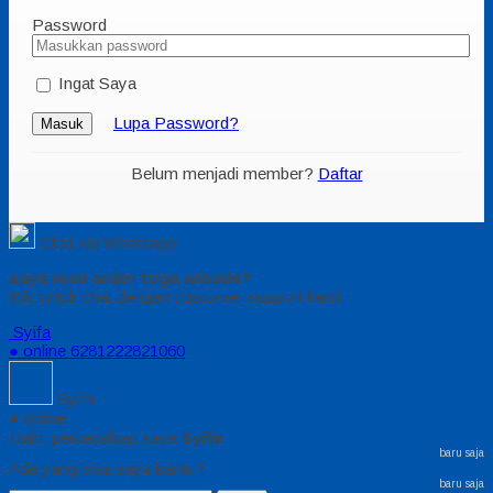
Password
Ingat Saya
Lupa Password?
Masuk
Belum menjadi member?
Daftar
Chat via Whatsapp
saya mau order toga wisuda?
Klik untuk chat dengan customer support kami
Syifa
● online
6281222821060
Syifa
● online
Halo, perkenalkan saya
Syifa
baru saja
Ada yang bisa saya bantu?
baru saja