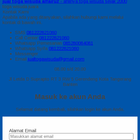
jual toga wisuda alfairuz
- ahlinya toga wisuda sejak 2000
toga wisuda juara
Kontak Kami
Apabila ada yang ditanyakan, silahkan hubungi kami melalui
kontak di bawah ini.
SMS
081222821060
Call Center
081222821060
Whatsapp
Pemesanan
085280084081
Whatsapp
Syifa
081222821060
Messenger
Email
jualtogawisuda@gmail.com
08.00 s/d 20.00
Jl Letda D Suprapto RT 3 RW 5 Gerendeng Kota Tangerang
Banten
Masuk ke akun Anda
Selamat datang kembali, silahkan login ke akun Anda.
Alamat Email