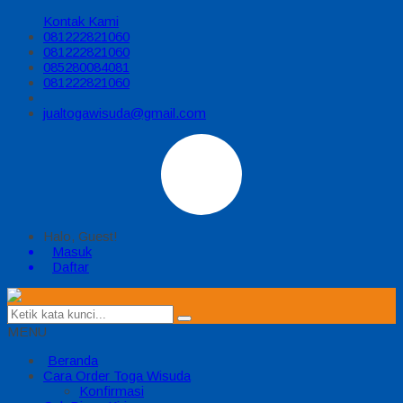
Kontak Kami
081222821060
081222821060
085280084081
081222821060
jualtogawisuda@gmail.com
Halo, Guest!
Masuk
Daftar
MENU
Beranda
Cara Order Toga Wisuda
Konfirmasi