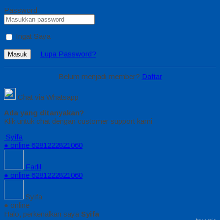
Password
Ingat Saya
Lupa Password?
Masuk
Belum menjadi member?
Daftar
Chat via Whatsapp
Ada yang ditanyakan?
Klik untuk chat dengan customer support kami
Syifa
● online
6281222821060
Fadil
● online
6281222821060
Syifa
● online
Halo, perkenalkan saya
Syifa