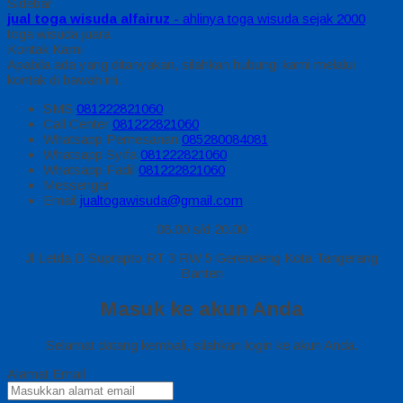
Sidebar
jual toga wisuda alfairuz
- ahlinya toga wisuda sejak 2000
toga wisuda juara
Kontak Kami
Apabila ada yang ditanyakan, silahkan hubungi kami melalui
kontak di bawah ini.
SMS
081222821060
Call Center
081222821060
Whatsapp
Pemesanan
085280084081
Whatsapp
Syifa
081222821060
Whatsapp
Fadil
081222821060
Messenger
Email
jualtogawisuda@gmail.com
08.00 s/d 20.00
Jl Letda D Suprapto RT 3 RW 5 Gerendeng Kota Tangerang
Banten
Masuk ke akun Anda
Selamat datang kembali, silahkan login ke akun Anda.
Alamat Email