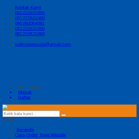
Kontak Kami
081222821060
081222821060
085280084081
081222821060
081222821060
jualtogawisuda@gmail.com
Halo, Guest!
Masuk
Daftar
MENU
Beranda
Cara Order Toga Wisuda