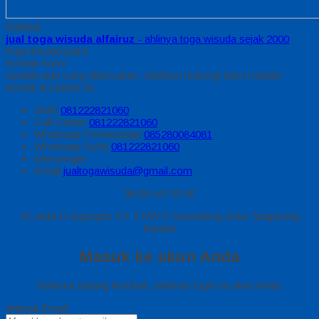
Sidebar
jual toga wisuda alfairuz
- ahlinya toga wisuda sejak 2000
toga wisuda juara
Kontak Kami
Apabila ada yang ditanyakan, silahkan hubungi kami melalui
kontak di bawah ini.
SMS
081222821060
Call Center
081222821060
Whatsapp
Pemesanan
085280084081
Whatsapp
Syifa
081222821060
Messenger
Email
jualtogawisuda@gmail.com
08.00 s/d 20.00
Jl Letda D Suprapto RT 3 RW 5 Gerendeng Kota Tangerang
Banten
Masuk ke akun Anda
Selamat datang kembali, silahkan login ke akun Anda.
Alamat Email