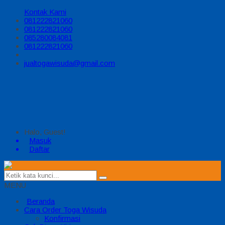
Kontak Kami
081222821060
081222821060
085280084081
081222821060
jualtogawisuda@gmail.com
Halo, Guest!
Masuk
Daftar
MENU
Beranda
Cara Order Toga Wisuda
Konfirmasi