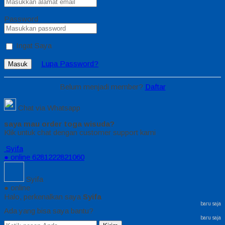
Password
Ingat Saya
Lupa Password?
Masuk
Belum menjadi member?
Daftar
Chat via Whatsapp
saya mau order toga wisuda?
Klik untuk chat dengan customer support kami
Syifa
● online
6281222821060
Syifa
● online
Halo, perkenalkan saya
Syifa
baru saja
Ada yang bisa saya bantu?
baru saja