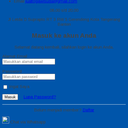
Email
jualtogawisuda@gmail.com
08.00 s/d 20.00
Jl Letda D Suprapto RT 3 RW 5 Gerendeng Kota Tangerang
Banten
Masuk ke akun Anda
Selamat datang kembali, silahkan login ke akun Anda.
Alamat Email
Password
Ingat Saya
Lupa Password?
Masuk
Belum menjadi member?
Daftar
Chat via Whatsapp