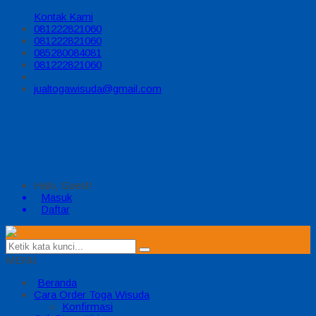
Kontak Kami
081222821060
081222821060
085280084081
081222821060
jualtogawisuda@gmail.com
Halo, Guest!
Masuk
Daftar
MENU
Beranda
Cara Order Toga Wisuda
Konfirmasi