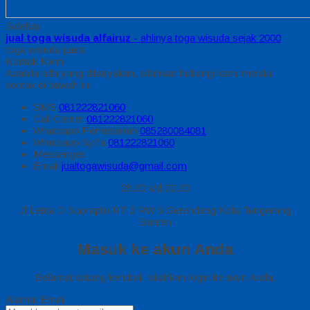
Sidebar
jual toga wisuda alfairuz
- ahlinya toga wisuda sejak 2000
toga wisuda juara
Kontak Kami
Apabila ada yang ditanyakan, silahkan hubungi kami melalui
kontak di bawah ini.
SMS
081222821060
Call Center
081222821060
Whatsapp
Pemesanan
085280084081
Whatsapp
Syifa
081222821060
Messenger
Email
jualtogawisuda@gmail.com
08.00 s/d 20.00
Jl Letda D Suprapto RT 3 RW 5 Gerendeng Kota Tangerang
Banten
Masuk ke akun Anda
Selamat datang kembali, silahkan login ke akun Anda.
Alamat Email