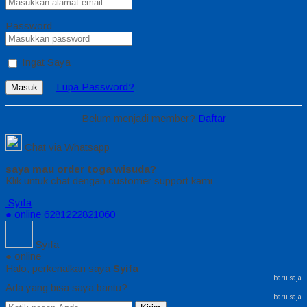
Password
Ingat Saya
Lupa Password?
Masuk
Belum menjadi member?
Daftar
Chat via Whatsapp
saya mau order toga wisuda?
Klik untuk chat dengan customer support kami
Syifa
● online
6281222821060
Syifa
● online
Halo, perkenalkan saya
Syifa
baru saja
Ada yang bisa saya bantu?
baru saja