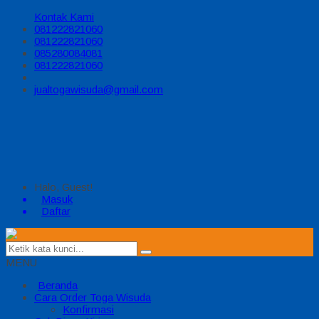
Kontak Kami
081222821060
081222821060
085280084081
081222821060
jualtogawisuda@gmail.com
Halo, Guest!
Masuk
Daftar
MENU
Beranda
Cara Order Toga Wisuda
Konfirmasi