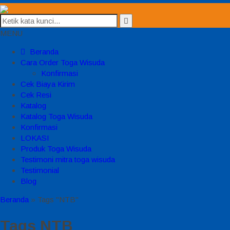
MENU
Beranda
Cara Order Toga Wisuda
Konfirmasi
Cek Biaya Kirim
Cek Resi
Katalog
Katalog Toga Wisuda
Konfirmasi
LOKASI
Produk Toga Wisuda
Testimoni mitra toga wisuda
Testimonial
Blog
Beranda
»
Tags "NTB"
Tags
NTB