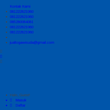
Kontak Kami
081222821060
081222821060
085280084081
081222821060
081222821060
jualtogawisuda@gmail.com
Halo, Guest!
Masuk
Daftar