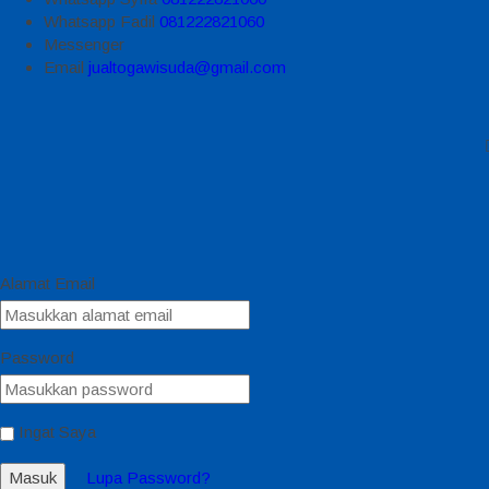
Whatsapp
Fadil
081222821060
Messenger
Email
jualtogawisuda@gmail.com
Alamat Email
Password
Ingat Saya
Masuk
Lupa Password?