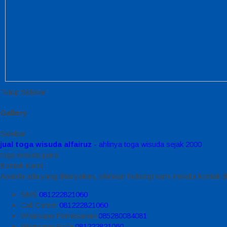
Tutup Sidebar
Gallery
Sidebar
jual toga wisuda alfairuz
- ahlinya toga wisuda sejak 2000
toga wisuda juara
Kontak Kami
Apabila ada yang ditanyakan, silahkan hubungi kami melalui kontak di
SMS
081222821060
Call Center
081222821060
Whatsapp
Pemesanan
085280084081
Whatsapp
Syifa
081222821060