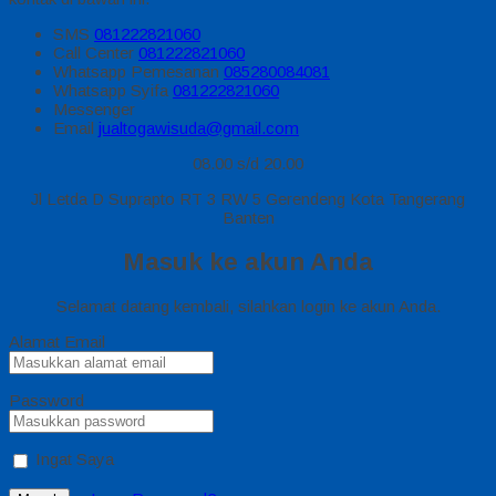
SMS
081222821060
Call Center
081222821060
Whatsapp
Pemesanan
085280084081
Whatsapp
Syifa
081222821060
Messenger
Email
jualtogawisuda@gmail.com
08.00 s/d 20.00
Jl Letda D Suprapto RT 3 RW 5 Gerendeng Kota Tangerang
Banten
Masuk ke akun Anda
Selamat datang kembali, silahkan login ke akun Anda.
Alamat Email
Password
Ingat Saya