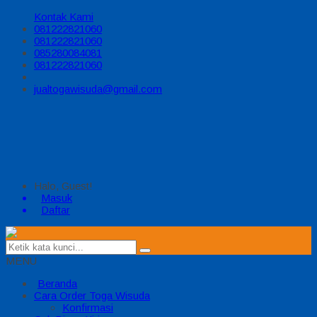
Kontak Kami
081222821060
081222821060
085280084081
081222821060
jualtogawisuda@gmail.com
Halo, Guest!
Masuk
Daftar
MENU
Beranda
Cara Order Toga Wisuda
Konfirmasi