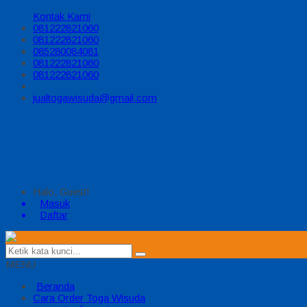
Kontak Kami
081222821060
081222821060
085280084081
081222821060
081222821060
jualtogawisuda@gmail.com
Halo, Guest!
Masuk
Daftar
MENU
Beranda
Cara Order Toga Wisuda