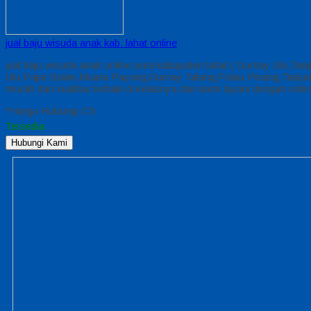
jual baju wisuda anak kab. lahat online
jual baju wisuda anak online area kabupaten lahat ( Gumay Ulu,Ta
Ulu,Pajar Bulan,Muara Payang,Gumay Talang,Pulau Pinang,Tanjung 
murah dan kualitas terbaik di kelasnya dan kami layani dengan on
*Harga Hubungi CS
Tersedia
Hubungi Kami