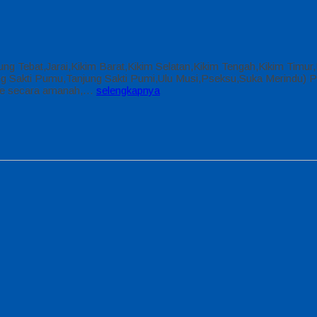
njung Tebat,Jarai,Kikim Barat,Kikim Selatan,Kikim Tengah,Kikim Timu
Sakti Pumu,Tanjung Sakti Pumi,Ulu Musi,Pseksu,Suka Merindu) Pake
line secara amanah,…
selengkapnya