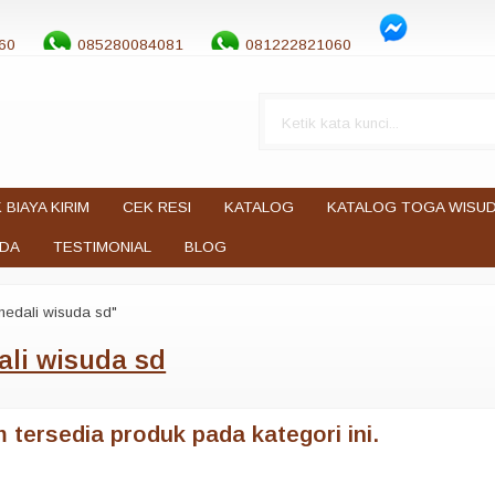
60
085280084081
081222821060
 BIAYA KIRIM
CEK RESI
KATALOG
KATALOG TOGA WISU
UDA
TESTIMONIAL
BLOG
medali wisuda sd"
li wisuda sd
 tersedia produk pada kategori ini.