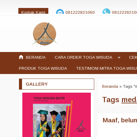
Kontak Kami
081222821060
0812228210
jualtogawisuda@gmail.com
BERANDA
CARA ORDER TOGA WISUDA
CEK
PRODUK TOGA WISUDA
TESTIMONI MITRA TOGA WIS
GALLERY
Beranda
»
Tags "
Tags
meda
Maaf, belum