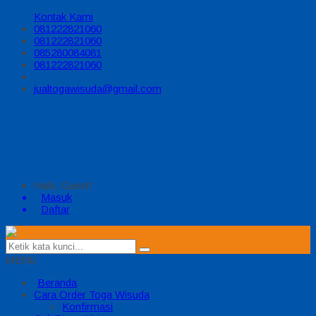
Kontak Kami
081222821060
081222821060
085280084081
081222821060
jualtogawisuda@gmail.com
Halo, Guest!
Masuk
Daftar
MENU
Beranda
Cara Order Toga Wisuda
Konfirmasi