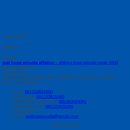
Tutup Sidebar
Gallery
Sidebar
jual toga wisuda alfairuz
- ahlinya toga wisuda sejak 2000
toga wisuda juara
Kontak Kami
Apabila ada yang ditanyakan, silahkan hubungi kami melalui
kontak di bawah ini.
SMS
081222821060
Call Center
081222821060
Whatsapp
Pemesanan
085280084081
Whatsapp
Syifa
081222821060
Messenger
Email
jualtogawisuda@gmail.com
08.00 s/d 20.00