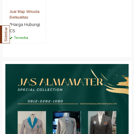
Jual Map Wisuda
Berkualitas
*Harga Hubungi
Sidebar
CS
Tersedia