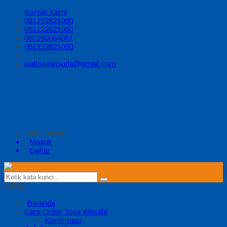
Kontak Kami
081222821060
081222821060
085280084081
081222821060
jualtogawisuda@gmail.com
Halo, Guest!
Masuk
Daftar
MENU
Beranda
Cara Order Toga Wisuda
Konfirmasi