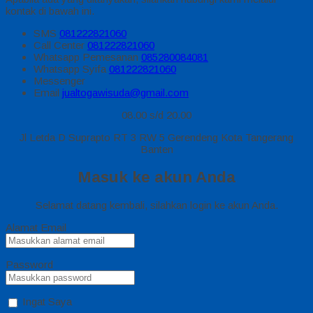
kontak di bawah ini.
SMS
081222821060
Call Center
081222821060
Whatsapp
Pemesanan
085280084081
Whatsapp
Syifa
081222821060
Messenger
Email
jualtogawisuda@gmail.com
08.00 s/d 20.00
Jl Letda D Suprapto RT 3 RW 5 Gerendeng Kota Tangerang
Banten
Masuk ke akun Anda
Selamat datang kembali, silahkan login ke akun Anda.
Alamat Email
Password
Ingat Saya