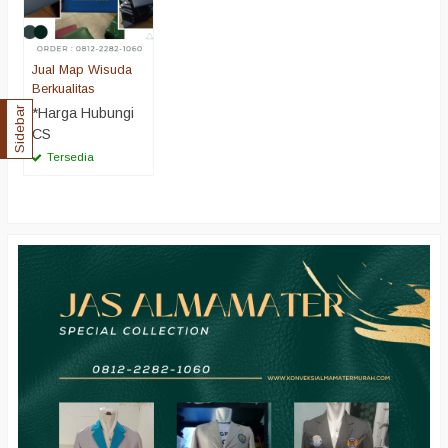
Jual Map Wisuda
Berkualitas
*Harga Hubungi
Sidebar
CS
Tersedia