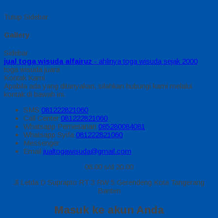
Tutup Sidebar
Gallery
Sidebar
jual toga wisuda alfairuz
- ahlinya toga wisuda sejak 2000
toga wisuda juara
Kontak Kami
Apabila ada yang ditanyakan, silahkan hubungi kami melalui
kontak di bawah ini.
SMS
081222821060
Call Center
081222821060
Whatsapp
Pemesanan
085280084081
Whatsapp
Syifa
081222821060
Messenger
Email
jualtogawisuda@gmail.com
08.00 s/d 20.00
Jl Letda D Suprapto RT 3 RW 5 Gerendeng Kota Tangerang
Banten
Masuk ke akun Anda