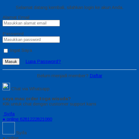
Selamat datang kembali, silahkan login ke akun Anda.
Alamat Email
Password
Ingat Saya
Lupa Password?
Masuk
Belum menjadi member?
Daftar
Chat via Whatsapp
saya mau order toga wisuda?
Klik untuk chat dengan customer support kami
Syifa
● online
6281222821060
Syifa
● online