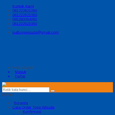
Kontak Kami
081222821060
081222821060
085280084081
081222821060
jualtogawisuda@gmail.com
Halo, Guest!
Masuk
Daftar
MENU
Beranda
Cara Order Toga Wisuda
Konfirmasi