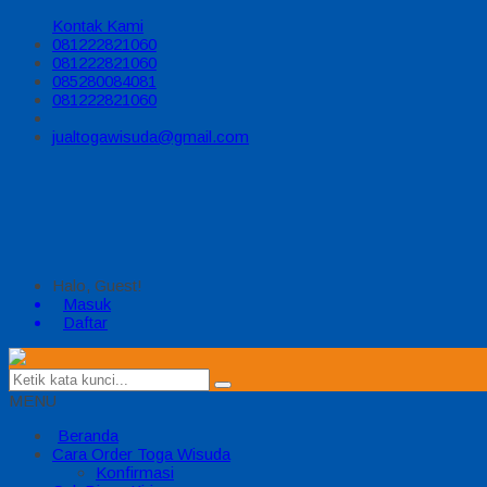
Kontak Kami
081222821060
081222821060
085280084081
081222821060
jualtogawisuda@gmail.com
Halo, Guest!
Masuk
Daftar
MENU
Beranda
Cara Order Toga Wisuda
Konfirmasi