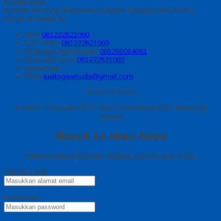
Kontak Kami
Apabila ada yang ditanyakan, silahkan hubungi kami melalui
kontak di bawah ini.
SMS
081222821060
Call Center
081222821060
Whatsapp
Pemesanan
085280084081
Whatsapp
Syifa
081222821060
Messenger
Email
jualtogawisuda@gmail.com
08.00 s/d 20.00
Jl Letda D Suprapto RT 3 RW 5 Gerendeng Kota Tangerang
Banten
Masuk ke akun Anda
Selamat datang kembali, silahkan login ke akun Anda.
Alamat Email
Password