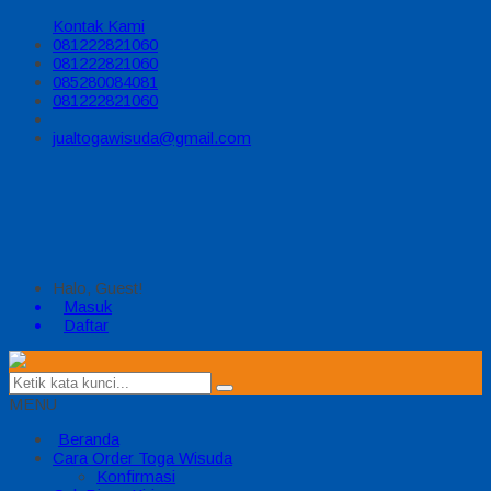
Kontak Kami
081222821060
081222821060
085280084081
081222821060
jualtogawisuda@gmail.com
Halo, Guest!
Masuk
Daftar
MENU
Beranda
Cara Order Toga Wisuda
Konfirmasi