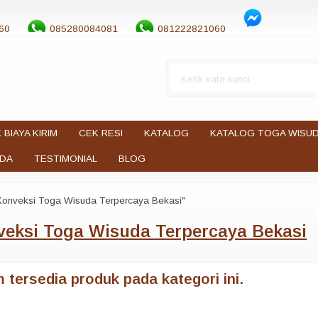
60
085280084081
081222821060
 BIAYA KIRIM
CEK RESI
KATALOG
KATALOG TOGA WISU
UDA
TESTIMONIAL
BLOG
Konveksi Toga Wisuda Terpercaya Bekasi"
veksi Toga Wisuda Terpercaya Bekasi
 tersedia produk pada kategori ini.