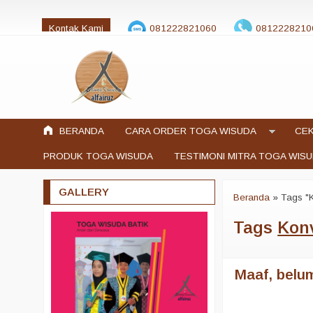
Kontak Kami
081222821060
0812228210
jualtogawisuda@gmail.com
BERANDA
CARA ORDER TOGA WISUDA
CEK
PRODUK TOGA WISUDA
TESTIMONI MITRA TOGA WIS
GALLERY
Beranda
»
Tags "
Tags
Kon
Maaf, belum