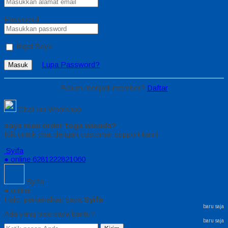
Password
Ingat Saya
Lupa Password?
Masuk
Belum menjadi member?
Daftar
Chat via Whatsapp
saya mau order toga wisuda?
Klik untuk chat dengan customer support kami
Syifa
● online
6281222821060
Syifa
● online
Halo, perkenalkan saya
Syifa
baru saja
Ada yang bisa saya bantu?
baru saja