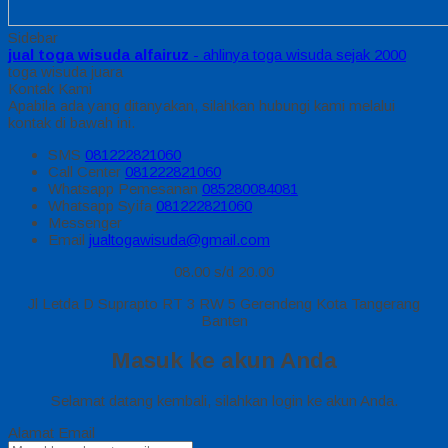
Sidebar
jual toga wisuda alfairuz
- ahlinya toga wisuda sejak 2000
toga wisuda juara
Kontak Kami
Apabila ada yang ditanyakan, silahkan hubungi kami melalui
kontak di bawah ini.
SMS
081222821060
Call Center
081222821060
Whatsapp
Pemesanan
085280084081
Whatsapp
Syifa
081222821060
Messenger
Email
jualtogawisuda@gmail.com
08.00 s/d 20.00
Jl Letda D Suprapto RT 3 RW 5 Gerendeng Kota Tangerang
Banten
Masuk ke akun Anda
Selamat datang kembali, silahkan login ke akun Anda.
Alamat Email