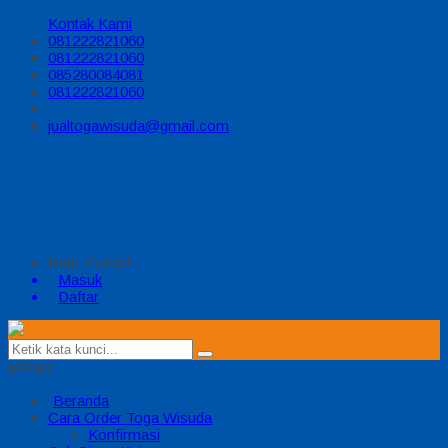
Kontak Kami
081222821060
081222821060
085280084081
081222821060
jualtogawisuda@gmail.com
Halo, Guest!
Masuk
Daftar
MENU
Beranda
Cara Order Toga Wisuda
Konfirmasi