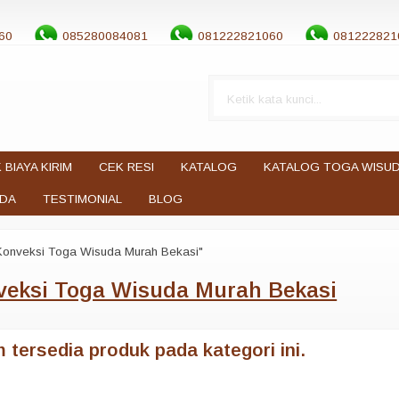
60
085280084081
081222821060
081222821
 BIAYA KIRIM
CEK RESI
KATALOG
KATALOG TOGA WISU
UDA
TESTIMONIAL
BLOG
Konveksi Toga Wisuda Murah Bekasi"
veksi Toga Wisuda Murah Bekasi
 tersedia produk pada kategori ini.