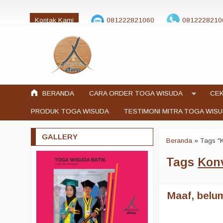
Kontak Kami
081222821060
0812228210
jualtogawisuda@gmail.com
BERANDA
CARA ORDER TOGA WISUDA
CEK
PRODUK TOGA WISUDA
TESTIMONI MITRA TOGA WIS
GALLERY
Beranda
»
Tags "
Tags
Kon
Maaf, belum