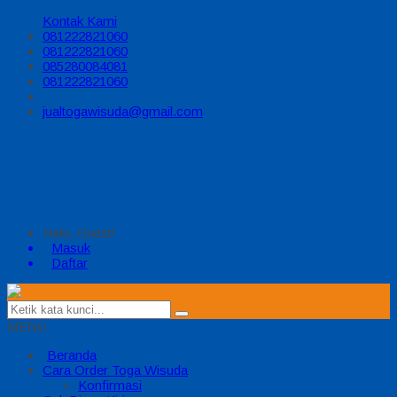
Kontak Kami
081222821060
081222821060
085280084081
081222821060
jualtogawisuda@gmail.com
Halo, Guest!
Masuk
Daftar
MENU
Beranda
Cara Order Toga Wisuda
Konfirmasi