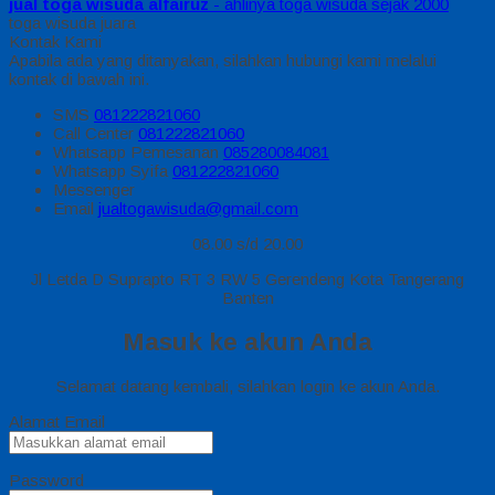
jual toga wisuda alfairuz
- ahlinya toga wisuda sejak 2000
toga wisuda juara
Kontak Kami
Apabila ada yang ditanyakan, silahkan hubungi kami melalui
kontak di bawah ini.
SMS
081222821060
Call Center
081222821060
Whatsapp
Pemesanan
085280084081
Whatsapp
Syifa
081222821060
Messenger
Email
jualtogawisuda@gmail.com
08.00 s/d 20.00
Jl Letda D Suprapto RT 3 RW 5 Gerendeng Kota Tangerang
Banten
Masuk ke akun Anda
Selamat datang kembali, silahkan login ke akun Anda.
Alamat Email
Password