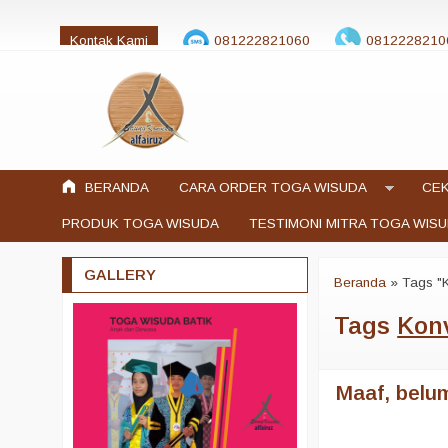
Kontak Kami
081222821060
0812228210
jualtogawisuda@gmail.com
BERANDA
CARA ORDER TOGA WISUDA
CEK
PRODUK TOGA WISUDA
TESTIMONI MITRA TOGA WIS
GALLERY
Beranda
»
Tags "
Tags
Kon
Maaf, belum