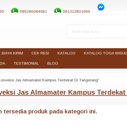
60
085280084081
081222821060
 BIAYA KIRIM
CEK RESI
KATALOG
KATALOG TOGA WISU
UDA
TESTIMONIAL
BLOG
Konveksi Jas Almamater Kampus Terdekat Di Tangerang"
veksi Jas Almamater Kampus Terdekat
 tersedia produk pada kategori ini.