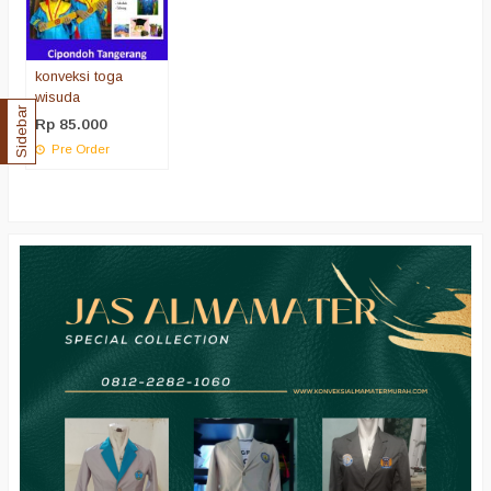
konveksi toga
wisuda
Sidebar
Rp 85.000
Pre Order