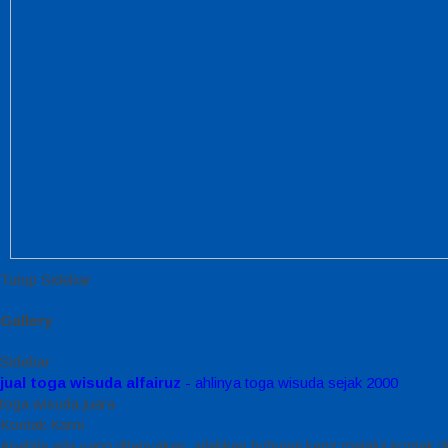
Tutup Sidebar
Gallery
Sidebar
jual toga wisuda alfairuz
- ahlinya toga wisuda sejak 2000
toga wisuda juara
Kontak Kami
Apabila ada yang ditanyakan, silahkan hubungi kami melalui kontak di