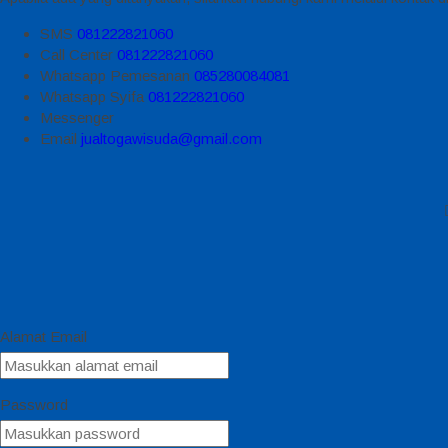
SMS
081222821060
Call Center
081222821060
Whatsapp
Pemesanan
085280084081
Whatsapp
Syifa
081222821060
Messenger
Email
jualtogawisuda@gmail.com
Alamat Email
Password