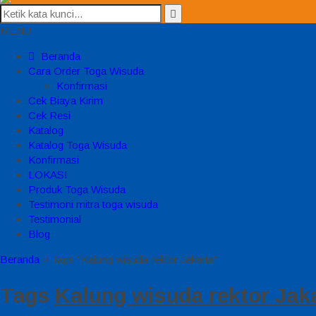
MENU
Beranda
Cara Order Toga Wisuda
Konfirmasi
Cek Biaya Kirim
Cek Resi
Katalog
Katalog Toga Wisuda
Konfirmasi
LOKASI
Produk Toga Wisuda
Testimoni mitra toga wisuda
Testimonial
Blog
Beranda
»
Tags "Kalung wisuda rektor Jakarta"
Tags
Kalung wisuda rektor Jak