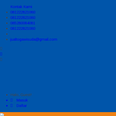
Kontak Kami
081222821060
081222821060
085280084081
081222821060
jualtogawisuda@gmail.com
Halo, Guest!
Masuk
Daftar