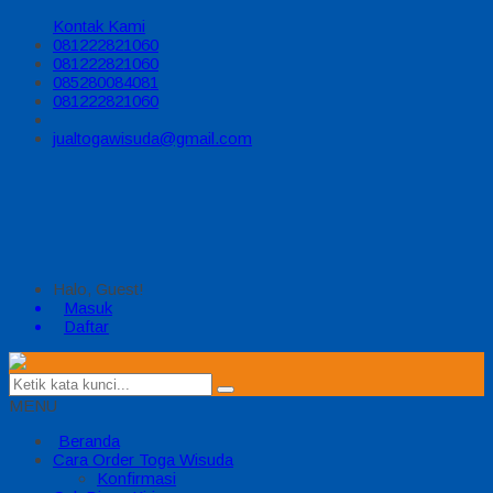
Kontak Kami
081222821060
081222821060
085280084081
081222821060
jualtogawisuda@gmail.com
Halo, Guest!
Masuk
Daftar
MENU
Beranda
Cara Order Toga Wisuda
Konfirmasi