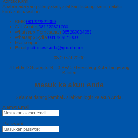
Kontak Kami
Apabila ada yang ditanyakan, silahkan hubungi kami melalui
kontak di bawah ini.
SMS
081222821060
Call Center
081222821060
Whatsapp
Pemesanan
085280084081
Whatsapp
Syifa
081222821060
Messenger
Email
jualtogawisuda@gmail.com
08.00 s/d 20.00
Jl Letda D Suprapto RT 3 RW 5 Gerendeng Kota Tangerang
Banten
Masuk ke akun Anda
Selamat datang kembali, silahkan login ke akun Anda.
Alamat Email
Password