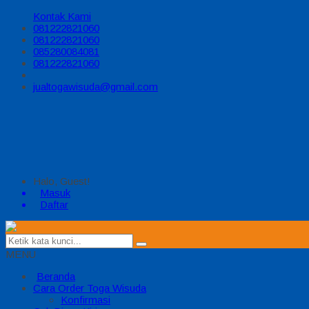
Kontak Kami
081222821060
081222821060
085280084081
081222821060
jualtogawisuda@gmail.com
Halo, Guest!
Masuk
Daftar
MENU
Beranda
Cara Order Toga Wisuda
Konfirmasi