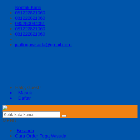
Kontak Kami
081222821060
081222821060
085280084081
081222821060
081222821060
jualtogawisuda@gmail.com
Halo, Guest!
Masuk
Daftar
MENU
Beranda
Cara Order Toga Wisuda