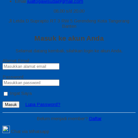
Email
jualtogawisuda@gmail.com
08.00 s/d 20.00
Jl Letda D Suprapto RT 3 RW 5 Gerendeng Kota Tangerang
Banten
Masuk ke akun Anda
Selamat datang kembali, silahkan login ke akun Anda.
Alamat Email
Password
Ingat Saya
Lupa Password?
Masuk
Belum menjadi member?
Daftar
Chat via Whatsapp