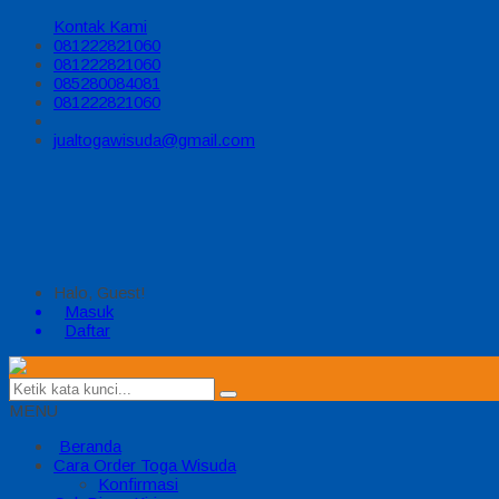
Kontak Kami
081222821060
081222821060
085280084081
081222821060
jualtogawisuda@gmail.com
Halo, Guest!
Masuk
Daftar
MENU
Beranda
Cara Order Toga Wisuda
Konfirmasi