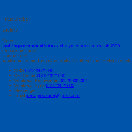
Tutup Sidebar
Gallery
Sidebar
jual toga wisuda alfairuz
- ahlinya toga wisuda sejak 2000
toga wisuda juara
Kontak Kami
Apabila ada yang ditanyakan, silahkan hubungi kami melalui kontak d
SMS
081222821060
Call Center
081222821060
Whatsapp
Pemesanan
085280084081
Whatsapp
Syifa
081222821060
Messenger
Email
jualtogawisuda@gmail.com