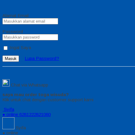
Alamat Email
Password
Ingat Saya
Lupa Password?
Masuk
Chat via Whatsapp
saya mau order toga wisuda?
Klik untuk chat dengan customer support kami
Syifa
● online
6281222821060
Syifa
● online