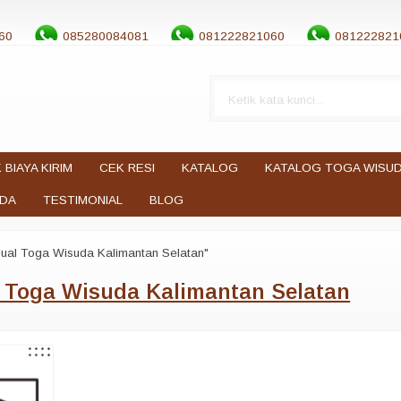
60
085280084081
081222821060
081222821
 BIAYA KIRIM
CEK RESI
KATALOG
KATALOG TOGA WISU
UDA
TESTIMONIAL
BLOG
Jual Toga Wisuda Kalimantan Selatan"
 Toga Wisuda Kalimantan Selatan