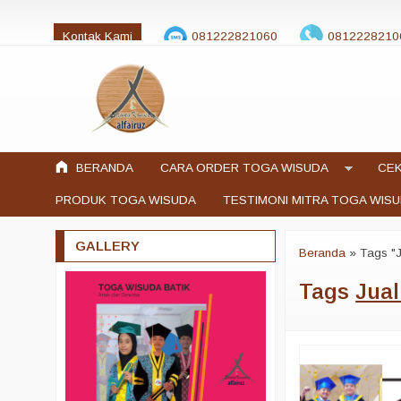
Kontak Kami
081222821060
0812228210
jualtogawisuda@gmail.com
BERANDA
CARA ORDER TOGA WISUDA
CEK
PRODUK TOGA WISUDA
TESTIMONI MITRA TOGA WIS
GALLERY
Beranda
»
Tags "
Tags
Jual