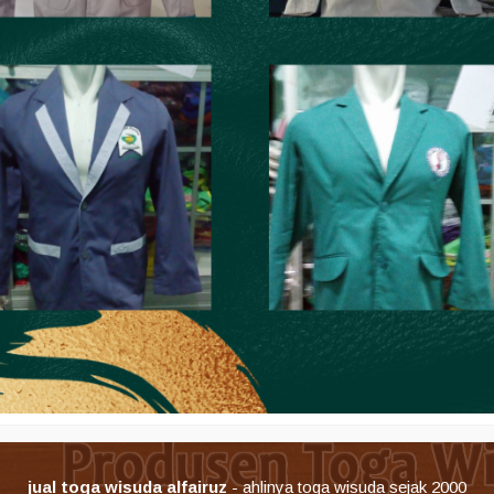
jual toga wisuda alfairuz
- ahlinya toga wisuda sejak 2000