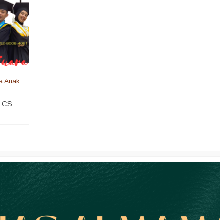
a Anak
i CS