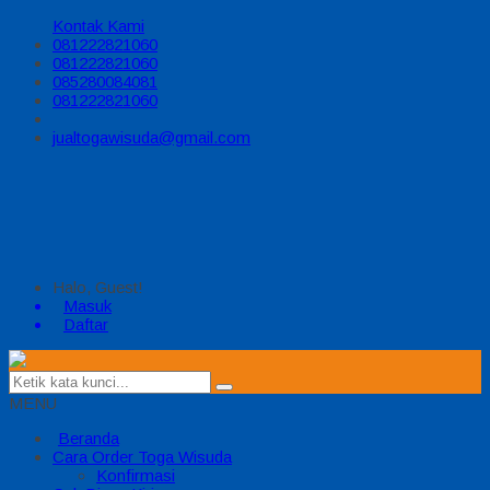
Kontak Kami
081222821060
081222821060
085280084081
081222821060
jualtogawisuda@gmail.com
Halo, Guest!
Masuk
Daftar
MENU
Beranda
Cara Order Toga Wisuda
Konfirmasi