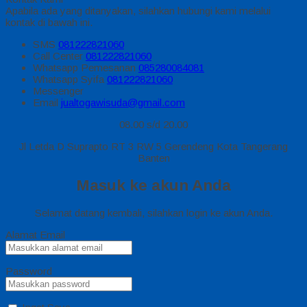
Apabila ada yang ditanyakan, silahkan hubungi kami melalui
kontak di bawah ini.
SMS
081222821060
Call Center
081222821060
Whatsapp
Pemesanan
085280084081
Whatsapp
Syifa
081222821060
Messenger
Email
jualtogawisuda@gmail.com
08.00 s/d 20.00
Jl Letda D Suprapto RT 3 RW 5 Gerendeng Kota Tangerang
Banten
Masuk ke akun Anda
Selamat datang kembali, silahkan login ke akun Anda.
Alamat Email
Password