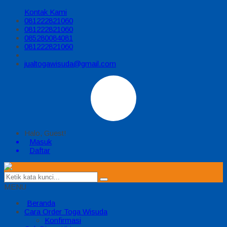
Kontak Kami
081222821060
081222821060
085280084081
081222821060
jualtogawisuda@gmail.com
Halo, Guest!
Masuk
Daftar
MENU
Beranda
Cara Order Toga Wisuda
Konfirmasi