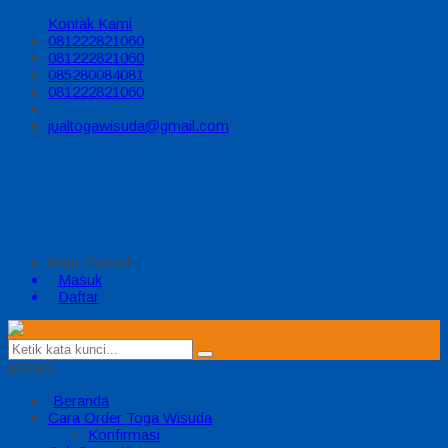
Kontak Kami
081222821060
081222821060
085280084081
081222821060
jualtogawisuda@gmail.com
Halo, Guest!
Masuk
Daftar
MENU
Beranda
Cara Order Toga Wisuda
Konfirmasi