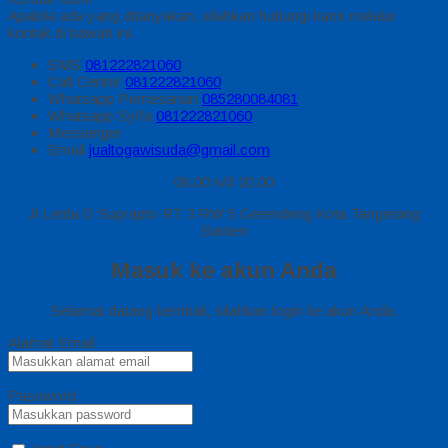
Apabila ada yang ditanyakan, silahkan hubungi kami melalui
kontak di bawah ini.
SMS
081222821060
Call Center
081222821060
Whatsapp
Pemesanan
085280084081
Whatsapp
Syifa
081222821060
Messenger
Email
jualtogawisuda@gmail.com
08.00 s/d 20.00
Jl Letda D Suprapto RT 3 RW 5 Gerendeng Kota Tangerang
Banten
Masuk ke akun Anda
Selamat datang kembali, silahkan login ke akun Anda.
Alamat Email
Password