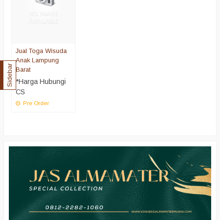
Jual Toga Wisuda
Anak Lampung
Sidebar
Barat
*Harga Hubungi
CS
Pre Order