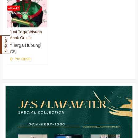
Jual Toga Wisuda
Anak Gresik
Sidebar
*Harga Hubungi
CS
Pre Order