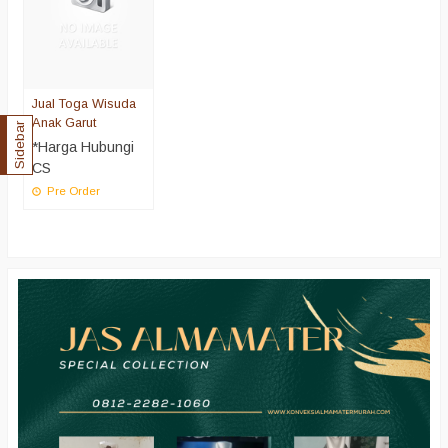
Jual Toga Wisuda
Anak Garut
Sidebar
*Harga Hubungi
CS
Pre Order