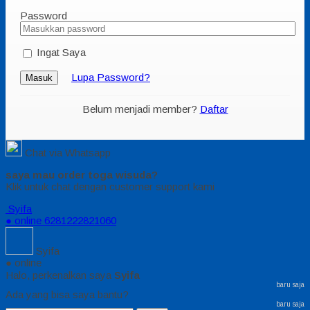
Password
Ingat Saya
Lupa Password?
Masuk
Belum menjadi member?
Daftar
Chat via Whatsapp
saya mau order toga wisuda?
Klik untuk chat dengan customer support kami
Syifa
● online
6281222821060
Syifa
● online
Halo, perkenalkan saya
Syifa
baru saja
Ada yang bisa saya bantu?
baru saja