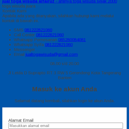
jual toga wisuda alfairuz
- ahlinya toga wisuda sejak 2000
toga wisuda juara
Kontak Kami
Apabila ada yang ditanyakan, silahkan hubungi kami melalui
kontak di bawah ini.
SMS
081222821060
Call Center
081222821060
Whatsapp
Pemesanan
085280084081
Whatsapp
Syifa
081222821060
Messenger
Email
jualtogawisuda@gmail.com
08.00 s/d 20.00
Jl Letda D Suprapto RT 3 RW 5 Gerendeng Kota Tangerang
Banten
Masuk ke akun Anda
Selamat datang kembali, silahkan login ke akun Anda.
Alamat Email