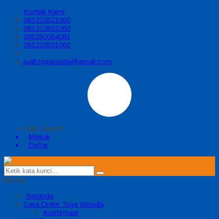
Kontak Kami
081222821060
081222821060
085280084081
081222821060
jualtogawisuda@gmail.com
Halo, Guest!
Masuk
Daftar
MENU
Beranda
Cara Order Toga Wisuda
Konfirmasi