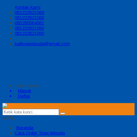
Kontak Kami
081222821060
081222821060
085280084081
081222821060
081222821060
jualtogawisuda@gmail.com
Halo, Guest!
Masuk
Daftar
MENU
Beranda
Cara Order Toga Wisuda