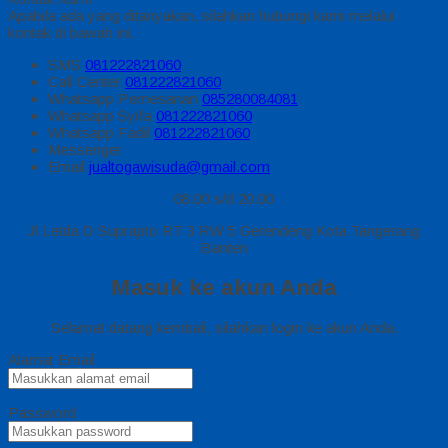
Apabila ada yang ditanyakan, silahkan hubungi kami melalui
kontak di bawah ini.
SMS
081222821060
Call Center
081222821060
Whatsapp
Pemesanan
085280084081
Whatsapp
Syifa
081222821060
Whatsapp
Fadil
081222821060
Messenger
Email
jualtogawisuda@gmail.com
08.00 s/d 20.00
Jl Letda D Suprapto RT 3 RW 5 Gerendeng Kota Tangerang
Banten
Masuk ke akun Anda
Selamat datang kembali, silahkan login ke akun Anda.
Alamat Email
Password